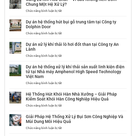
SƠN
TÁCH
HỆ
Chung Một Hệ Xử Lý?
–
MÀU
THỐNG
ở
Chức năng bình luận bị tắt
THANH
BỘT
HÚT
Cùng
HÓA
ĐÁ
LỌC
Là
THẠCH
BỤI
Dự án hệ thống hút bụi gỗ trung tâm tại Công ty
Khí
ANH
BỘT
Dolphin Door
Hóa
TẠI
ĐÁ
ở
Chức năng bình luận bị tắt
Chất
CÔNG
DOLOMITE
Dự
–
TY
TẠI
án
Vì
CP
CÔNG
Dự án xử lý khí thải lò hơi đốt than tại Công ty An
hệ
Sao
PHÚ
TY
Lành
thống
Không
HƯNG
CP
ở
Chức năng bình luận bị tắt
hút
Nên
QUATZ
CHẾ
Dự
bụi
Gom
BIẾN
án
gỗ
Chung
KHOÁNG
Dự án hệ thống xử lý khí thải sản xuất linh kiện điện
xử
trung
Một
SẢN
tử tại Nhà máy Amphenol High Speed Technology
lý
tâm
Hệ
CÔNG
Việt Nam
khí
tại
Xử
NGHIỆP
thải
ở
Chức năng bình luận bị tắt
Công
Lý?
MIỀN
lò
Dự
ty
BẮC
hơi
án
Dolphin
Hệ Thống Hút Khói Hàn Nhà Xưởng – Giải Pháp
đốt
hệ
Door
Kiểm Soát Khói Hàn Công Nghiệp Hiệu Quả
than
thống
ở
Chức năng bình luận bị tắt
tại
xử
Hệ
Công
lý
Thống
ty
khí
Giải Pháp Hệ Thống Xử Lý Bụi Sơn Công Nghiệp Và
Hút
An
thải
Mùi Dung Môi Hiệu Quả
Khói
Lành
sản
ở
Chức năng bình luận bị tắt
Hàn
xuất
Giải
Nhà
linh