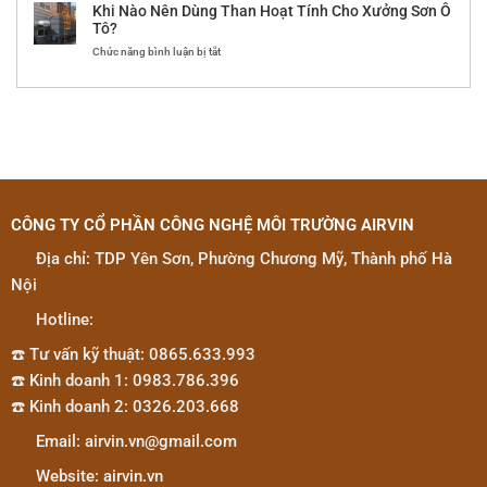
Pháp
Xưởng
kiện
Khi Nào Nên Dùng Than Hoạt Tính Cho Xưởng Sơn Ô
Hệ
–
điện
Tô?
Thống
Giải
tử
ở
Chức năng bình luận bị tắt
Xử
Pháp
tại
Khi
Lý
Kiểm
Nhà
Nào
Bụi
Soát
máy
Nên
Sơn
Khói
Amphenol
Dùng
Công
Hàn
High
Than
Nghiệp
Công
Speed
Hoạt
Và
Nghiệp
Technology
Tính
Mùi
Hiệu
Việt
Cho
Dung
Quả
Nam
Xưởng
Môi
Sơn
Hiệu
CÔNG TY CỔ PHẦN CÔNG NGHỆ MÔI TRƯỜNG AIRVIN
Ô
Quả
Tô?
Địa chỉ: TDP Yên Sơn, Phường Chương Mỹ, Thành phố Hà
Nội
Hotline:
☎️ Tư vấn kỹ thuật: 0865.633.993
☎️ Kinh doanh 1: 0983.786.396
☎️ Kinh doanh 2: 0326.203.668
Email: airvin.vn@gmail.com
Website: airvin.vn