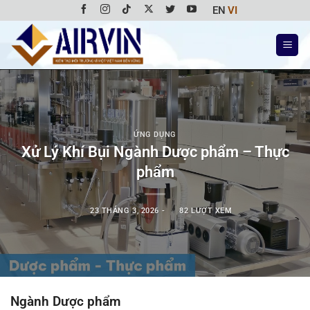
Bỏ
EN
VI
qua
nội
dung
ỨNG DỤNG
Xử Lý Khí Bụi Ngành Dược phẩm – Thực
phẩm
23 THÁNG 3, 2026
-
82 LƯỢT XEM
Ngành Dược phẩm