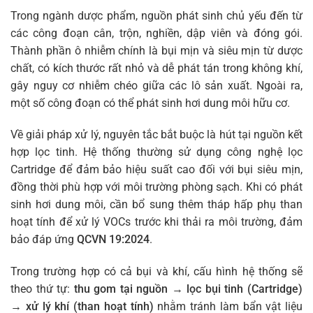
Trong ngành dược phẩm, nguồn phát sinh chủ yếu đến từ
các công đoạn cân, trộn, nghiền, dập viên và đóng gói.
Thành phần ô nhiễm chính là bụi mịn và siêu mịn từ dược
chất, có kích thước rất nhỏ và dễ phát tán trong không khí,
gây nguy cơ nhiễm chéo giữa các lô sản xuất. Ngoài ra,
một số công đoạn có thể phát sinh hơi dung môi hữu cơ.
Về giải pháp xử lý, nguyên tắc bắt buộc là hút tại nguồn kết
hợp lọc tinh. Hệ thống thường sử dụng công nghệ lọc
Cartridge để đảm bảo hiệu suất cao đối với bụi siêu mịn,
đồng thời phù hợp với môi trường phòng sạch. Khi có phát
sinh hơi dung môi, cần bổ sung thêm tháp hấp phụ than
hoạt tính để xử lý VOCs trước khi thải ra môi trường, đảm
bảo đáp ứng
QCVN 19:2024
.
Trong trường hợp có cả bụi và khí, cấu hình hệ thống sẽ
theo thứ tự:
thu gom tại nguồn → lọc bụi tinh (Cartridge)
→ xử lý khí (than hoạt tính)
nhằm tránh làm bẩn vật liệu