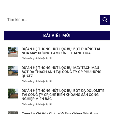
BÀI VIẾT MỚI
DỰ ÁN HỆ THỐNG HÚT LỌC BỤI BỘT ĐƯỜNG TẠI
NHÀ MÁY ĐƯỜNG LAM SƠN – THANH HÓA
ở
Chức năng bình luận bị tắt
DỰ
ÁN
DỰ ÁN HỆ THỐNG HÚT LỌC BỤI MÁY TÁCH MÀU
HỆ
BỘT ĐÁ THẠCH ANH TẠI CÔNG TY CP PHÚ HƯNG
THỐNG
QUATZ
HÚT
LỌC
ở
Chức năng bình luận bị tắt
BỤI
DỰ
BỘT
ÁN
DỰ ÁN HỆ THỐNG HÚT LỌC BỤI BỘT ĐÁ DOLOMITE
ĐƯỜNG
HỆ
TẠI CÔNG TY CP CHẾ BIẾN KHOÁNG SẢN CÔNG
TẠI
THỐNG
NGHIỆP MIỀN BẮC
NHÀ
HÚT
MÁY
LỌC
ở
Chức năng bình luận bị tắt
ĐƯỜNG
BỤI
DỰ
LAM
MÁY
ÁN
Cùng Là Khí Hóa Chất – Vì Sao Không Nên Gom