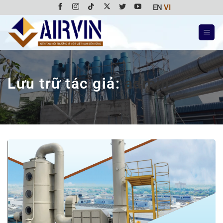
Bỏ
EN
VI
qua
nội
dung
Lưu trữ tác giả:
admin