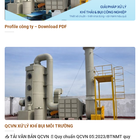
Profile công ty – Download PDF
QCVN XỬ LÝ KHÍ BỤI MÔI TRƯỜNG
📥 TẢI VĂN BẢN QCVN 📄Quy chuẩn QCVN 05:2023/BTNMT quy