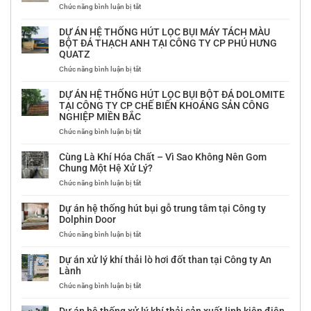
ở
Chức năng bình luận bị tắt
DỰ
ÁN
DỰ ÁN HỆ THỐNG HÚT LỌC BỤI MÁY TÁCH MÀU
HỆ
BỘT ĐÁ THẠCH ANH TẠI CÔNG TY CP PHÚ HƯNG
THỐNG
QUATZ
HÚT
LỌC
ở
Chức năng bình luận bị tắt
BỤI
DỰ
BỘT
ÁN
DỰ ÁN HỆ THỐNG HÚT LỌC BỤI BỘT ĐÁ DOLOMITE
ĐƯỜNG
HỆ
TẠI CÔNG TY CP CHẾ BIẾN KHOÁNG SẢN CÔNG
TẠI
THỐNG
NGHIỆP MIỀN BẮC
NHÀ
HÚT
MÁY
LỌC
ở
Chức năng bình luận bị tắt
ĐƯỜNG
BỤI
DỰ
LAM
MÁY
ÁN
Cùng Là Khí Hóa Chất – Vì Sao Không Nên Gom
SƠN
TÁCH
HỆ
Chung Một Hệ Xử Lý?
–
MÀU
THỐNG
ở
Chức năng bình luận bị tắt
THANH
BỘT
HÚT
Cùng
HÓA
ĐÁ
LỌC
Là
THẠCH
BỤI
Dự án hệ thống hút bụi gỗ trung tâm tại Công ty
Khí
ANH
BỘT
Dolphin Door
Hóa
TẠI
ĐÁ
ở
Chức năng bình luận bị tắt
Chất
CÔNG
DOLOMITE
Dự
–
TY
TẠI
án
Vì
CP
CÔNG
Dự án xử lý khí thải lò hơi đốt than tại Công ty An
hệ
Sao
PHÚ
TY
Lành
thống
Không
HƯNG
CP
ở
Chức năng bình luận bị tắt
hút
Nên
QUATZ
CHẾ
Dự
bụi
Gom
BIẾN
án
gỗ
Chung
KHOÁNG
Dự án hệ thống xử lý khí thải sản xuất linh kiện điện