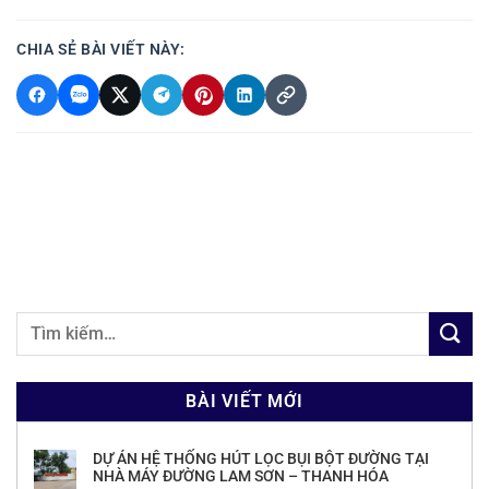
CHIA SẺ BÀI VIẾT NÀY:
BÀI VIẾT MỚI
DỰ ÁN HỆ THỐNG HÚT LỌC BỤI BỘT ĐƯỜNG TẠI
NHÀ MÁY ĐƯỜNG LAM SƠN – THANH HÓA