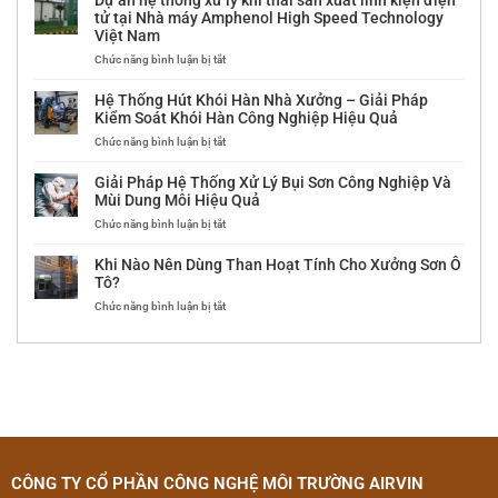
xử
trung
Một
SẢN
tử tại Nhà máy Amphenol High Speed Technology
lý
tâm
Hệ
CÔNG
Việt Nam
khí
tại
Xử
NGHIỆP
thải
ở
Chức năng bình luận bị tắt
Công
Lý?
MIỀN
lò
Dự
ty
BẮC
hơi
án
Dolphin
Hệ Thống Hút Khói Hàn Nhà Xưởng – Giải Pháp
đốt
hệ
Door
Kiểm Soát Khói Hàn Công Nghiệp Hiệu Quả
than
thống
ở
Chức năng bình luận bị tắt
tại
xử
Hệ
Công
lý
Thống
ty
khí
Giải Pháp Hệ Thống Xử Lý Bụi Sơn Công Nghiệp Và
Hút
An
thải
Mùi Dung Môi Hiệu Quả
Khói
Lành
sản
ở
Chức năng bình luận bị tắt
Hàn
xuất
Giải
Nhà
linh
Pháp
Xưởng
kiện
Khi Nào Nên Dùng Than Hoạt Tính Cho Xưởng Sơn Ô
Hệ
–
điện
Tô?
Thống
Giải
tử
ở
Chức năng bình luận bị tắt
Xử
Pháp
tại
Khi
Lý
Kiểm
Nhà
Nào
Bụi
Soát
máy
Nên
Sơn
Khói
Amphenol
Dùng
Công
Hàn
High
Than
Nghiệp
Công
Speed
Hoạt
Và
Nghiệp
Technology
Tính
Mùi
Hiệu
Việt
Cho
Dung
Quả
Nam
Xưởng
Môi
Sơn
Hiệu
CÔNG TY CỔ PHẦN CÔNG NGHỆ MÔI TRƯỜNG AIRVIN
Ô
Quả