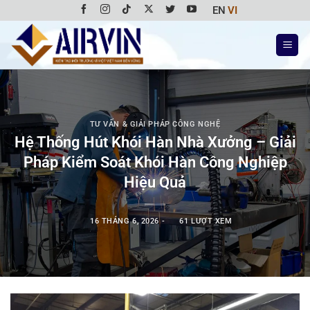
Bỏ
EN
VI
qua
nội
dung
TƯ VẤN & GIẢI PHÁP CÔNG NGHỆ
Hệ Thống Hút Khói Hàn Nhà Xưởng – Giải
Pháp Kiểm Soát Khói Hàn Công Nghiệp
Hiệu Quả
16 THÁNG 6, 2026
-
61 LƯỢT XEM