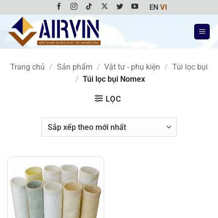
Bỏ
EN
VI
qua
nội
dung
Trang chủ
/
Sản phẩm
/
Vật tư - phụ kiện
/
Túi lọc bụi
/
Túi lọc bụi Nomex
LỌC