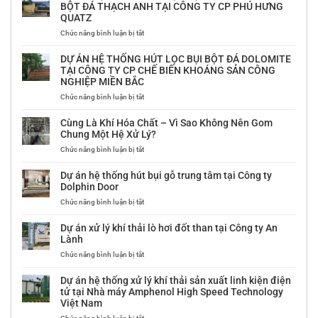
HỆ
BỘT ĐÁ THẠCH ANH TẠI CÔNG TY CP PHÚ HƯNG
THỐNG
QUATZ
HÚT
LỌC
ở
Chức năng bình luận bị tắt
BỤI
DỰ
BỘT
ÁN
DỰ ÁN HỆ THỐNG HÚT LỌC BỤI BỘT ĐÁ DOLOMITE
ĐƯỜNG
HỆ
TẠI CÔNG TY CP CHẾ BIẾN KHOÁNG SẢN CÔNG
TẠI
THỐNG
NGHIỆP MIỀN BẮC
NHÀ
HÚT
MÁY
LỌC
ở
Chức năng bình luận bị tắt
ĐƯỜNG
BỤI
DỰ
LAM
MÁY
ÁN
Cùng Là Khí Hóa Chất – Vì Sao Không Nên Gom
SƠN
TÁCH
HỆ
Chung Một Hệ Xử Lý?
–
MÀU
THỐNG
ở
Chức năng bình luận bị tắt
THANH
BỘT
HÚT
Cùng
HÓA
ĐÁ
LỌC
Là
THẠCH
BỤI
Dự án hệ thống hút bụi gỗ trung tâm tại Công ty
Khí
ANH
BỘT
Dolphin Door
Hóa
TẠI
ĐÁ
ở
Chức năng bình luận bị tắt
Chất
CÔNG
DOLOMITE
Dự
–
TY
TẠI
án
Vì
CP
CÔNG
Dự án xử lý khí thải lò hơi đốt than tại Công ty An
hệ
Sao
PHÚ
TY
Lành
thống
Không
HƯNG
CP
ở
Chức năng bình luận bị tắt
hút
Nên
QUATZ
CHẾ
Dự
bụi
Gom
BIẾN
án
gỗ
Chung
KHOÁNG
Dự án hệ thống xử lý khí thải sản xuất linh kiện điện
xử
trung
Một
SẢN
tử tại Nhà máy Amphenol High Speed Technology
lý
tâm
Hệ
CÔNG
Việt Nam
khí
tại
Xử
NGHIỆP
thải
ở