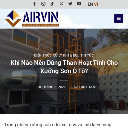
Bỏ
EN
VI
qua
nội
dung
KIẾN THỨC XỬ LÝ KHÍ & BỤI
,
TIN TỨC
Khi Nào Nên Dùng Than Hoạt Tính Cho
Xưởng Sơn Ô Tô?
10 THÁNG 6, 2026
-
42 LƯỢT XEM
Trong nhiều xưởng sơn ô tô, xe máy và linh kiện công