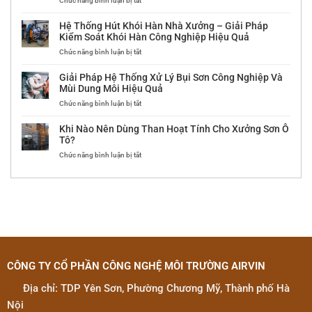
Chức năng bình luận bị tắt
Công
Lý?
MIỀN
lò
Dự
ty
BẮC
hơi
án
Dolphin
Hệ Thống Hút Khói Hàn Nhà Xưởng – Giải Pháp
đốt
hệ
Door
Kiểm Soát Khói Hàn Công Nghiệp Hiệu Quả
than
thống
ở
Chức năng bình luận bị tắt
tại
xử
Hệ
Công
lý
Thống
ty
khí
Giải Pháp Hệ Thống Xử Lý Bụi Sơn Công Nghiệp Và
Hút
An
thải
Mùi Dung Môi Hiệu Quả
Khói
Lành
sản
ở
Chức năng bình luận bị tắt
Hàn
xuất
Giải
Nhà
linh
Pháp
Xưởng
kiện
Khi Nào Nên Dùng Than Hoạt Tính Cho Xưởng Sơn Ô
Hệ
–
điện
Tô?
Thống
Giải
tử
ở
Chức năng bình luận bị tắt
Xử
Pháp
tại
Khi
Lý
Kiểm
Nhà
Nào
Bụi
Soát
máy
Nên
Sơn
Khói
Amphenol
Dùng
Công
Hàn
High
Than
Nghiệp
Công
Speed
Hoạt
Và
Nghiệp
Technology
Tính
Mùi
Hiệu
Việt
Cho
Dung
Quả
Nam
Xưởng
Môi
Sơn
Hiệu
CÔNG TY CỔ PHẦN CÔNG NGHỆ MÔI TRƯỜNG AIRVIN
Ô
Quả
Tô?
Địa chỉ: TDP Yên Sơn, Phường Chương Mỹ, Thành phố Hà
Nội