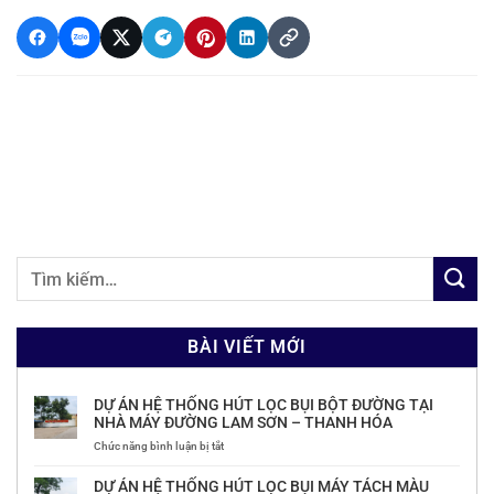
BÀI VIẾT MỚI
DỰ ÁN HỆ THỐNG HÚT LỌC BỤI BỘT ĐƯỜNG TẠI
NHÀ MÁY ĐƯỜNG LAM SƠN – THANH HÓA
ở
Chức năng bình luận bị tắt
DỰ
ÁN
DỰ ÁN HỆ THỐNG HÚT LỌC BỤI MÁY TÁCH MÀU