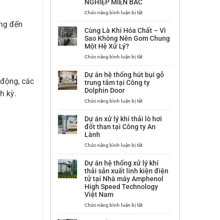
NGHIỆP MIỀN BẮC
LAM
BỤI
SƠN
MÁY
ở
Chức năng bình luận bị tắt
–
TÁCH
DỰ
ởng đến
THANH
MÀU
ÁN
Cùng Là Khí Hóa Chất – Vì
HÓA
BỘT
HỆ
Sao Không Nên Gom Chung
ĐÁ
THỐNG
Một Hệ Xử Lý?
THẠCH
HÚT
ANH
LỌC
ở
Chức năng bình luận bị tắt
TẠI
BỤI
Cùng
CÔNG
BỘT
Là
Dự án hệ thống hút bụi gỗ
TY
ĐÁ
Khí
t động, các
trung tâm tại Công ty
CP
DOLOMITE
Hóa
Dolphin Door
h kỳ.
PHÚ
TẠI
Chất
HƯNG
CÔNG
–
ở
Chức năng bình luận bị tắt
QUATZ
TY
Vì
Dự
CP
Sao
án
Dự án xử lý khí thải lò hơi
CHẾ
Không
hệ
đốt than tại Công ty An
BIẾN
Nên
thống
Lành
KHOÁNG
Gom
hút
SẢN
Chung
bụi
ở
Chức năng bình luận bị tắt
CÔNG
Một
gỗ
Dự
NGHIỆP
Hệ
trung
án
Dự án hệ thống xử lý khí
MIỀN
Xử
tâm
xử
thải sản xuất linh kiện điện
BẮC
Lý?
tại
lý
tử tại Nhà máy Amphenol
Công
khí
High Speed Technology
ty
thải
Việt Nam
Dolphin
lò
Door
hơi
ở
Chức năng bình luận bị tắt
đốt
Dự
than
án