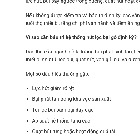
lực hút, bụi bay ngược trong xưởng, quạt hút hoạt đ
Nếu không được kiểm tra và bảo trì định kỳ, các v
tuổi thọ thiết bị, tăng chi phí vận hành và tiềm ẩn 
Vì sao cần bảo trì hệ thống hút lọc bụi gỗ định kỳ?
Đặc thù của ngành gỗ là lượng bụi phát sinh lớn, liên
thiết bị như túi lọc bụi, quạt hút, van giũ bụi và đ
Một số dấu hiệu thường gặp:
Lực hút giảm rõ rệt
Bụi phát tán trong khu vực sản xuất
Túi lọc bụi bám bụi dày đặc
Áp suất hệ thống tăng cao
Quạt hút rung hoặc hoạt động quá tải