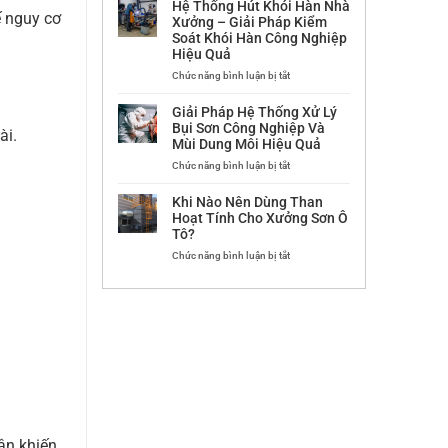
Hệ Thống Hút Khói Hàn Nhà
tại
hệ
ế nguy cơ
Xưởng – Giải Pháp Kiểm
Công
thống
Soát Khói Hàn Công Nghiệp
ty
xử
Hiệu Quả
An
lý
Lành
khí
ở
Chức năng bình luận bị tắt
thải
Hệ
sản
Thống
Giải Pháp Hệ Thống Xử Lý
xuất
Hút
Bụi Sơn Công Nghiệp Và
ài.
linh
Khói
Mùi Dung Môi Hiệu Quả
kiện
Hàn
điện
Nhà
ở
Chức năng bình luận bị tắt
tử
Xưởng
Giải
tại
–
Pháp
Khi Nào Nên Dùng Than
Nhà
Giải
Hệ
Hoạt Tính Cho Xưởng Sơn Ô
máy
Pháp
Thống
Tô?
Amphenol
Kiểm
Xử
High
Soát
Lý
ở
Chức năng bình luận bị tắt
Speed
Khói
Bụi
Khi
Technology
Hàn
Sơn
Nào
Việt
Công
Công
Nên
Nam
Nghiệp
Nghiệp
Dùng
Hiệu
Và
Than
Quả
Mùi
Hoạt
Dung
Tính
Môi
Cho
Hiệu
Xưởng
Quả
Sơn
Ô
Tô?
ân khiến