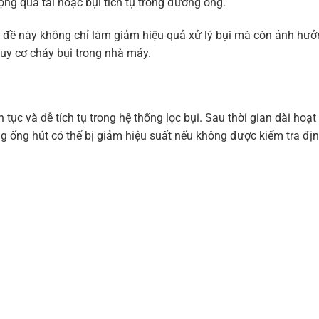
ộng quá tải hoặc bụi tích tụ trong đường ống.
ấn đề này không chỉ làm giảm hiệu quả xử lý bụi mà còn ảnh hư
nguy cơ cháy bụi trong nhà máy.
 tục và dễ tích tụ trong hệ thống lọc bụi. Sau thời gian dài hoạ
ường ống hút có thể bị giảm hiệu suất nếu không được kiểm tra địn