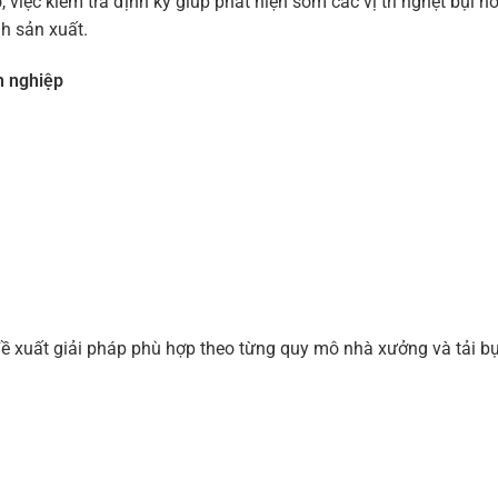
p
, việc kiểm tra định kỳ giúp phát hiện sớm các vị trí nghẹt bụi ho
nh sản xuất.
n nghiệp
 đề xuất giải pháp phù hợp theo từng quy mô nhà xưởng và tải bụ