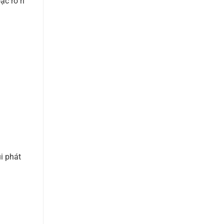
ặc rò rỉ
i phát