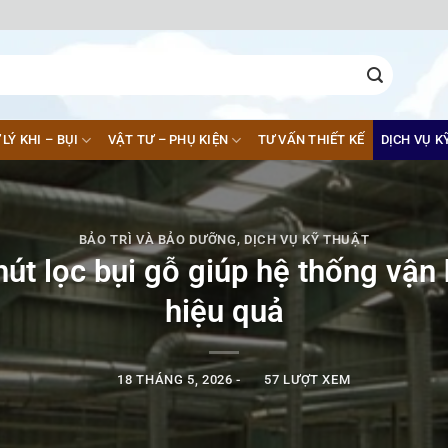
 LÝ KHI – BỤI
VẬT TƯ – PHỤ KIỆN
TƯ VẤN THIẾT KẾ
DỊCH VỤ K
BẢO TRÌ VÀ BẢO DƯỠNG
,
DỊCH VỤ KỸ THUẬT
 hút lọc bụi gỗ giúp hệ thống vận
hiệu quả
18 THÁNG 5, 2026
-
57 LƯỢT XEM