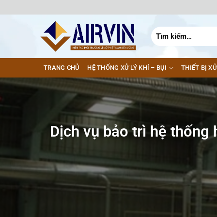
Bỏ
qua
nội
Tìm
kiếm:
dung
TRANG CHỦ
HỆ THỐNG XỬ LÝ KHÍ – BỤI
THIẾT BỊ XỬ
Dịch vụ bảo trì hệ thống