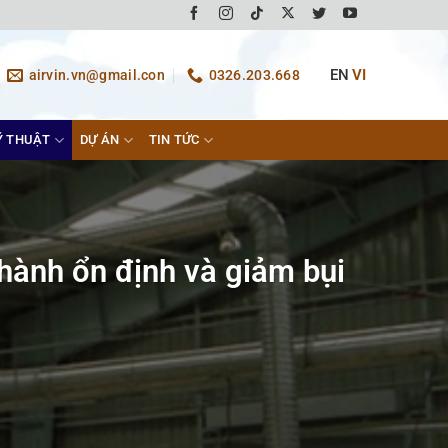
EN
VI
airvin.vn@gmail.con
0326.203.668
Ỹ THUẬT
DỰ ÁN
TIN TỨC
 hành ổn định và giảm bụi