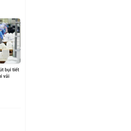
t bụi tiết
i vải