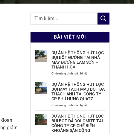
BÀI VIẾT MỚI
DỰ ÁN HỆ THỐNG HÚT LỌC
BỤI BỘT ĐƯỜNG TẠI NHÀ
MÁY ĐƯỜNG LAM SƠN –
THANH HÓA
ở
Chức năng bình luận bị tắt
DỰ
ÁN
DỰ ÁN HỆ THỐNG HÚT LỌC
HỆ
BỤI MÁY TÁCH MÀU BỘT ĐÁ
THỐNG
THẠCH ANH TẠI CÔNG TY
HÚT
CP PHÚ HƯNG QUATZ
LỌC
BỤI
ở
Chức năng bình luận bị tắt
BỘT
DỰ
ĐƯỜNG
ÁN
DỰ ÁN HỆ THỐNG HÚT LỌC
TẠI
HỆ
g đoạn
BỤI BỘT ĐÁ DOLOMITE TẠI
NHÀ
THỐNG
CÔNG TY CP CHẾ BIẾN
rạng giảm
MÁY
HÚT
KHOÁNG SẢN CÔNG
ĐƯỜNG
LỌC