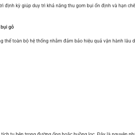
 trì định kỳ giúp duy trì khả năng thu gom bụi ổn định và hạn ch
 bụi gỗ
ổng thể toàn bộ hệ thống nhằm đảm bảo hiệu quả vận hành lâu d
 tích tụ bên trong đường ống hoặc buồng lọc. Đây là nguyên nh