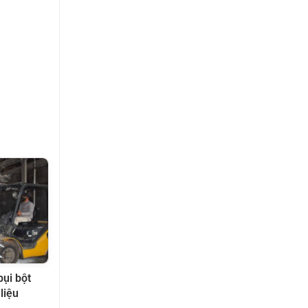
bụi bột
liệu