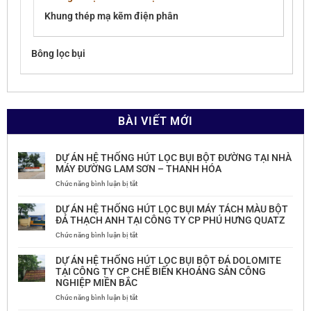
Khung thép mạ kẽm điện phân
Bông lọc bụi
BÀI VIẾT MỚI
DỰ ÁN HỆ THỐNG HÚT LỌC BỤI BỘT ĐƯỜNG TẠI NHÀ
MÁY ĐƯỜNG LAM SƠN – THANH HÓA
ở
Chức năng bình luận bị tắt
DỰ
ÁN
DỰ ÁN HỆ THỐNG HÚT LỌC BỤI MÁY TÁCH MÀU BỘT
HỆ
ĐÁ THẠCH ANH TẠI CÔNG TY CP PHÚ HƯNG QUATZ
THỐNG
ở
Chức năng bình luận bị tắt
HÚT
DỰ
LỌC
ÁN
BỤI
DỰ ÁN HỆ THỐNG HÚT LỌC BỤI BỘT ĐÁ DOLOMITE
HỆ
BỘT
TẠI CÔNG TY CP CHẾ BIẾN KHOÁNG SẢN CÔNG
THỐNG
ĐƯỜNG
NGHIỆP MIỀN BẮC
HÚT
TẠI
LỌC
ở
Chức năng bình luận bị tắt
NHÀ
BỤI
DỰ
MÁY