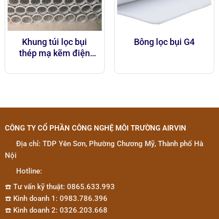
Khung túi lọc bụi
Bông lọc bụi G4
thép mạ kẽm điện
phân
CÔNG TY CỔ PHẦN CÔNG NGHỆ MÔI TRƯỜNG AIRVIN
Địa chỉ: TDP Yên Sơn, Phường Chương Mỹ, Thành phố Hà
Nội
Hotline:
☎️ Tư vấn kỹ thuật: 0865.633.993
☎️ Kinh doanh 1: 0983.786.396
☎️ Kinh doanh 2: 0326.203.668