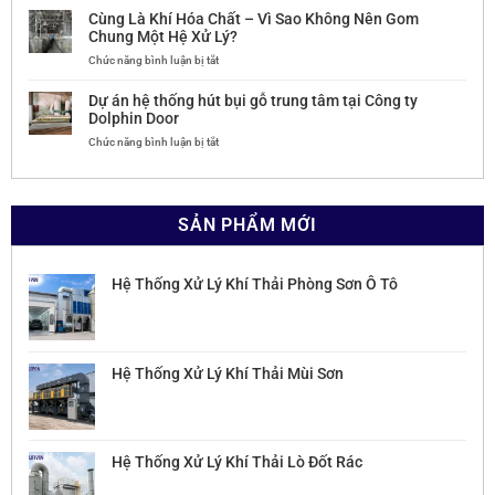
MÁY
ÁN
ĐƯỜNG
Cùng Là Khí Hóa Chất – Vì Sao Không Nên Gom
TÁCH
HỆ
LAM
Chung Một Hệ Xử Lý?
MÀU
THỐNG
SƠN
ở
Chức năng bình luận bị tắt
BỘT
HÚT
–
Cùng
ĐÁ
LỌC
THANH
Là
THẠCH
BỤI
HÓA
Dự án hệ thống hút bụi gỗ trung tâm tại Công ty
Khí
ANH
BỘT
Dolphin Door
Hóa
TẠI
ĐÁ
ở
Chức năng bình luận bị tắt
Chất
CÔNG
DOLOMITE
Dự
–
TY
TẠI
án
Vì
CP
CÔNG
hệ
Sao
PHÚ
TY
thống
Không
HƯNG
CP
SẢN PHẨM MỚI
hút
Nên
QUATZ
CHẾ
bụi
Gom
BIẾN
gỗ
Chung
KHOÁNG
trung
Một
SẢN
Hệ Thống Xử Lý Khí Thải Phòng Sơn Ô Tô
tâm
Hệ
CÔNG
tại
Xử
NGHIỆP
Công
Lý?
MIỀN
ty
BẮC
Dolphin
Hệ Thống Xử Lý Khí Thải Mùi Sơn
Door
Hệ Thống Xử Lý Khí Thải Lò Đốt Rác