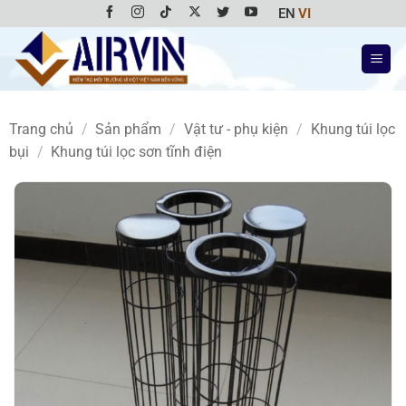
Bỏ
EN
VI
qua
nội
dung
Trang chủ
/
Sản phẩm
/
Vật tư - phụ kiện
/
Khung túi lọc
bụi
/
Khung túi lọc sơn tĩnh điện