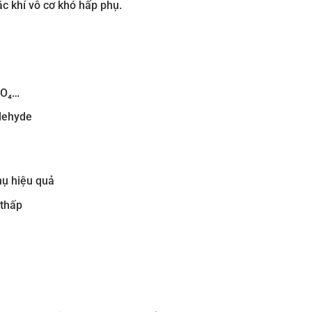
c khí vô cơ khó hấp phụ.
nO₄…
ldehyde
hụ hiệu quả
 thấp