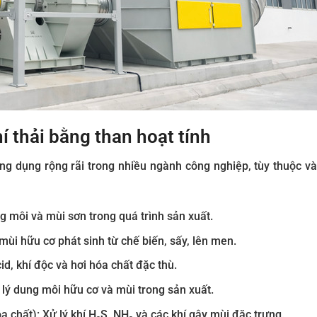
í thải bằng than hoạt tính
ứng dụng rộng rãi trong nhiều ngành công nghiệp, tùy thuộc và
g môi và mùi sơn trong quá trình sản xuất.
ùi hữu cơ phát sinh từ chế biến, sấy, lên men.
id, khí độc và hơi hóa chất đặc thù.
 lý dung môi hữu cơ và mùi trong sản xuất.
 chất): Xử lý khí H₂S, NH₃ và các khí gây mùi đặc trưng.