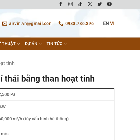
EN
VI
airvin.vn@gmail.con
0983.786.396
Ỹ THUẬT
DỰ ÁN
TIN TỨC
ạt tính
í thải bằng than hoạt tính
2,500 Pa
 kW
60,000 m³/h (tùy cấu hình hệ thống)
5 m/s