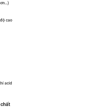
sơn…)
 độ cao
hí acid
 chất