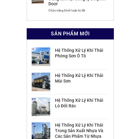
CP
DOLOMITE
Hóa
Door
PHÚ
TẠI
Chất
HƯNG
CÔNG
–
ở
Chức năng bình luận bị tắt
QUATZ
TY
Vì
Dự
CP
Sao
án
CHẾ
Không
hệ
BIẾN
Nên
thống
SẢN PHẨM MỚI
KHOÁNG
Gom
hút
SẢN
Chung
bụi
CÔNG
Một
gỗ
NGHIỆP
Hệ
trung
Hệ Thống Xử Lý Khí Thải
MIỀN
Xử
tâm
Phòng Sơn Ô Tô
BẮC
Lý?
tại
Công
ty
Dolphin
Hệ Thống Xử Lý Khí Thải
Door
Mùi Sơn
Hệ Thống Xử Lý Khí Thải
Lò Đốt Rác
Hệ Thống Xử Lý Khí Thải
Trong Sản Xuất Nhựa Và
Các Sản Phẩm Từ Nhựa