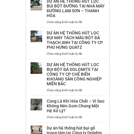
DỰ ÁN HỆ THỐNG HÚT LỌC
BỤI BỘT ĐƯỜNG TẠI NHÀ MÁY
ĐƯỜNG LAM SƠN – THANH
HÓA
ở
Chức năng bình luận bị tắt
DỰ
ÁN
DỰ ÁN HỆ THỐNG HÚT LỌC
HỆ
BỤI MÁY TÁCH MÀU BỘT ĐÁ
THỐNG
THẠCH ANH TẠI CÔNG TY CP
HÚT
PHÚ HƯNG QUATZ
LỌC
BỤI
ở
Chức năng bình luận bị tắt
BỘT
DỰ
ĐƯỜNG
ÁN
DỰ ÁN HỆ THỐNG HÚT LỌC
TẠI
HỆ
BỤI BỘT ĐÁ DOLOMITE TẠI
NHÀ
THỐNG
CÔNG TY CP CHẾ BIẾN
MÁY
HÚT
KHOÁNG SẢN CÔNG NGHIỆP
ĐƯỜNG
LỌC
MIỀN BẮC
LAM
BỤI
SƠN
MÁY
ở
Chức năng bình luận bị tắt
–
TÁCH
DỰ
THANH
MÀU
ÁN
Cùng Là Khí Hóa Chất – Vì Sao
HÓA
BỘT
HỆ
Không Nên Gom Chung Một
ĐÁ
THỐNG
Hệ Xử Lý?
THẠCH
HÚT
ANH
LỌC
ở
Chức năng bình luận bị tắt
TẠI
BỤI
Cùng
CÔNG
BỘT
Là
Dự án hệ thống hút bụi gỗ
TY
ĐÁ
Khí
trung tâm tại Công ty Dolphin