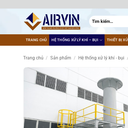
Bỏ
qua
nội
Tìm
kiếm:
dung
TRANG CHỦ
HỆ THỐNG XỬ LÝ KHÍ – BỤI
THIẾT BỊ XỬ
Trang chủ
/
Sản phẩm
/
Hệ thống xử lý khí - bụi