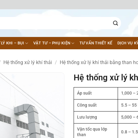
 LÝ KHI – BỤI
VẬT TƯ – PHỤ KIỆN
TƯ VẤN THIẾT KẾ
DỊCH VỤ K
/
Hệ thống xử lý khí thải
/
Hệ thống xử lý khí thải bằng than ho
Hệ thống xử lý kh
Áp suất
1,000 – 
Công suất
5.5 – 55
Lưu lượng
5,000 – 
Vận tốc qua lớp
0.8 – 1.
than